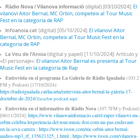
El
Ràdio Nova / Vilanova informació
(digital) [03/10/2024]:
vilanoví Aitor Bernal, MC Orbin, competeix al Tour Music
Fest en la categoria de RAP
Infoanoia.cat
(digital) [05/10/2024]:
El vilanoví Aitor
Bernal, MC Orbin, competeix al Tour Music Fest en la
categoria de RAP
La Veu de l’Anoia
(digital y papel) [11/10/2024]: Artículo y
«El personaje»:
El vilanoví Aitor Bernal es presenta al Tour
Music Fest en la categoria de Rap
Entrevista en el programa La Galeria de Ràdio Igualada
(103.2
FM y Podcast) [17/10/2024):
https://radioigualada.cat/lacarta/entrevista-aitor-bernal-la-galeria-17-
doctubre-de-2024/
Escuchar podcast aquí
.
Entrevista en el informativo de Ràdio Nova
(107.7FM y Podcast)
[06/11/2024]:
https://www.vilanovainformacio.cat/el-raper-vilanovi-mc-
orbin-celebra-lexperiencia-del-tour-music-fest-com-un-pas-endavant-
en-la-seva-carrera
;
https://www.ivoox.com/mc-orbin-aitor-bernal-
audios-mp3_rf_135621325_1.html
;
https://www.ivoox.com/vilanova-