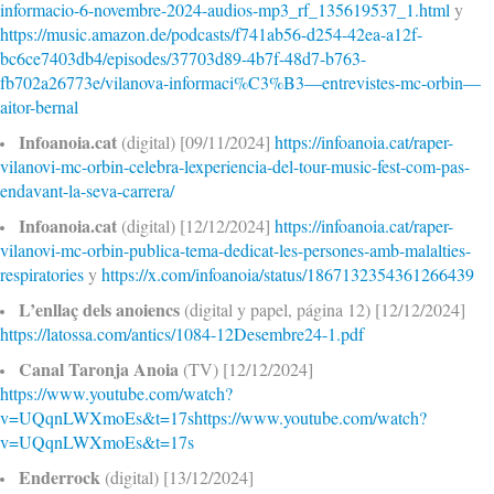
informacio-6-novembre-2024-audios-mp3_rf_135619537_1.html
y
https://music.amazon.de/podcasts/f741ab56-d254-42ea-a12f-
bc6ce7403db4/episodes/37703d89-4b7f-48d7-b763-
fb702a26773e/vilanova-informaci%C3%B3—entrevistes-mc-orbin—
aitor-bernal
Infoanoia.cat
(digital) [09/11/2024]
https://infoanoia.cat/raper-
vilanovi-mc-orbin-celebra-lexperiencia-del-tour-music-fest-com-pas-
endavant-la-seva-carrera/
Infoanoia.cat
(digital) [12/12/2024]
https://infoanoia.cat/raper-
vilanovi-mc-orbin-publica-tema-dedicat-les-persones-amb-malalties-
respiratories
y
https://x.com/infoanoia/status/1867132354361266439
L’enllaç dels anoiencs
(digital y papel, página 12) [12/12/2024]
https://latossa.com/antics/1084-12Desembre24-1.pdf
Canal Taronja Anoia
(TV) [12/12/2024]
https://www.youtube.com/watch?
v=UQqnLWXmoEs&t=17shttps://www.youtube.com/watch?
v=UQqnLWXmoEs&t=17s
Enderrock
(digital) [13/12/2024]