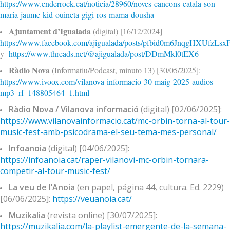
https://www.enderrock.cat/noticia/28960/noves-cancons-catala-son-
maria-jaume-kid-ouineta-gigi-ros-mama-dousha
Ajuntament d’Igualada
(digital) [16/12/2024]
https://www.facebook.com/ajigualada/posts/pfbid0m6JnqgH
y
https://www.threads.net/@ajigualada/post/
DDmMkl0tEX6
Ràdio Nova
(Informatiu/Podcast, minuto 13) [30/05/2025]:
https://www.ivoox.com/vilanova-informacio-30-maig-2025-audios-
mp3_rf_148805464_1.html
Ràdio Nova / Vilanova informació
(digital) [02/06/2025]:
https://www.vilanovainformacio.cat/mc-orbin-torna-al-tour-
music-fest-amb-psicodrama-el-seu-tema-
mes-personal/
Infoanoia
(digital) [04/06/2025]:
https://infoanoia.cat/raper-vilanovi-mc-orbin-tornara-
competir-al-tour-
music-fest/
La veu de l’Anoia
(en papel, página 44, cultura. Ed. 2229)
[06/06/2025]:
https://veuanoia.cat/
Muzikalia
(revista online) [30/07/2025]:
https://muzikalia.com/la-playlist-emergente-de-la-semana-