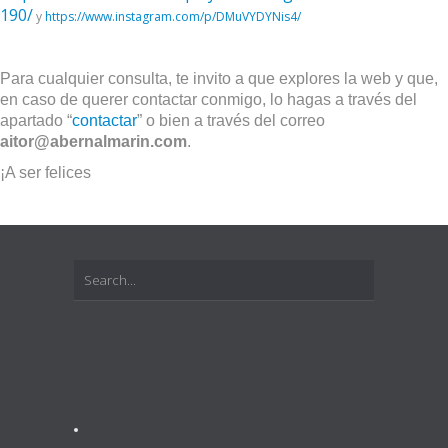
190/
y
https://www.instagram.com/p/DMuVYDYNis4/
Para cualquier consulta, te invito a que explores la web y que,
en caso de querer contactar conmigo, lo hagas a través del
apartado “
contactar
” o bien a través del correo
aitor@abernalmarin.com
.
¡A ser felices