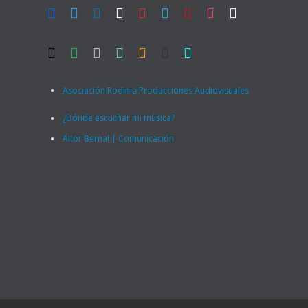
facebook
twitter
linkedin
blogger
youtube
skype
lastfm
instagram
rss
twitch
mail
spotify
apple
tiktok
amazon
deezer
tidal
Asociación Rodinia Producciones Audiovisuales
¿Dónde escuchar mi música?
Aitor Bernal | Comunicación