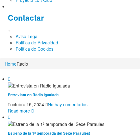
Proyecto Loft Club
Contactar
+
Aviso Legal
Política de Privacidad
Política de Cookies
Home
Radio
Entrevista en Ràdio Igualada
en
octubre 15, 2024
No hay comentarios
Entrevista
Read more
en
Ràdio
Igualada
Estreno de la 1ª temporada del Sexe Paraules!