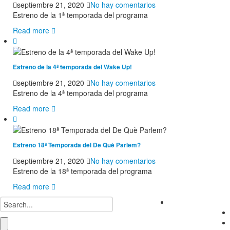
en
septiembre 21, 2020
No hay comentarios
Estreno
Estreno de la 1ª temporada del programa
de
Read more
la
1ª
temporada
del
Estreno de la 4ª temporada del Wake Up!
Sexe
en
septiembre 21, 2020
No hay comentarios
Paraules!
Estreno
Estreno de la 4ª temporada del programa
de
Read more
la
4ª
temporada
del
Estreno 18ª Temporada del De Què Parlem?
Wake
en
septiembre 21, 2020
No hay comentarios
Up!
Estreno
Estreno de la 18ª temporada del programa
18ª
Read more
Temporada
del
facebook
De
Què