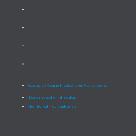
amazon
deezer
tidal
twitch
Asociación Rodinia Producciones Audiovisuales
¿Dónde escuchar mi música?
Aitor Bernal | Comunicación