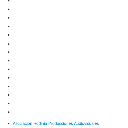
blogger
youtube
skype
lastfm
instagram
rss
mail
spotify
apple
tiktok
amazon
deezer
tidal
twitch
Asociación Rodinia Producciones Audiovisuales