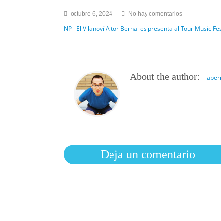
en
octubre 6, 2024
No hay comentarios
NP
NP - El Vilanoví Aitor Bernal es presenta al Tour Music Fe
–
El
Vilanoví
Aitor
Bernal
About the author:
aber
es
presenta
al
Tour
Music
Fest
en
Deja un comentario
la
categoría
de
RAP