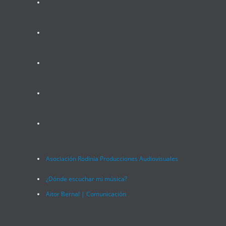
tiktok
amazon
deezer
tidal
twitch
Asociación Rodinia Producciones Audiovisuales
¿Dónde escuchar mi música?
Aitor Bernal | Comunicación