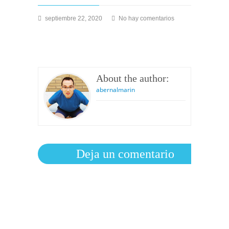
en
septiembre 22, 2020
No hay comentarios
Tarjeta
experiencia
33
About the author:
abernalmarin
Deja un comentario