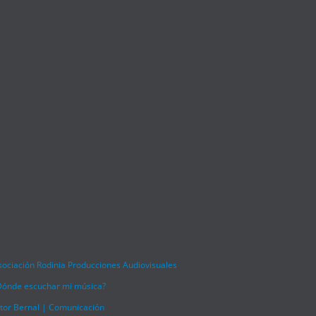
otify
pple
ktok
mazon
eezer
dal
itch
sociación Rodinia Producciones Audiovisuales
Dónde escuchar mi música?
itor Bernal | Comunicación